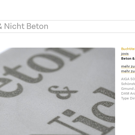
& Nicht Beton
Buchtite
jovis
Beton &
mehr zu
mehr zu
AIGA 50
Schönste
Gmund A
DAM Arch
Type Dir