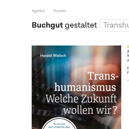
Agentur
Kunden
Buchgut
gestaltet
Transh
B
d
W
D
F
«