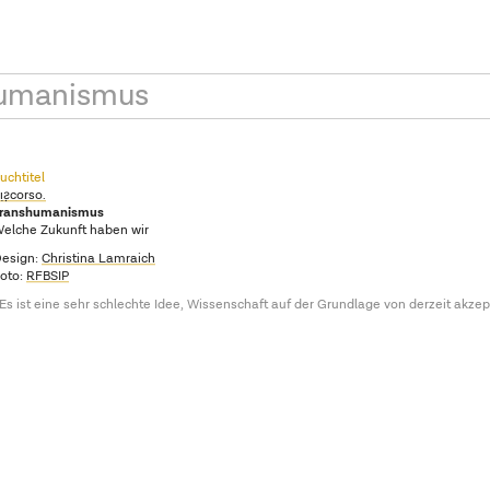
umanismus
uchtitel
ı̣ƨ̣corso.
Transhumanismus
elche Zukunft haben wir
esign:
Christina Lamraich
oto:
RFBSIP
Es ist eine sehr schlechte Idee, Wissenschaft auf der Grundlage von derzeit akzep