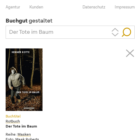
Agentur
Kunden
Datenschutz
Impressum
Buchgut
gestaltet
Der Tote im Baum
Buchtitel
Rotbuch
Der Tote im Baum
Reihe:
Masken
Foto:
Maak Roberts