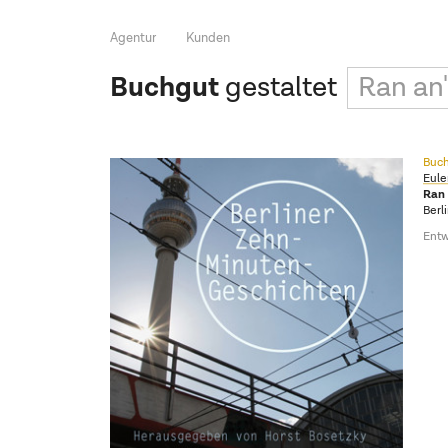
Agentur
Kunden
Buchgut
gestaltet
Ran an
Buch
Eule
Ran 
Berl
Entw