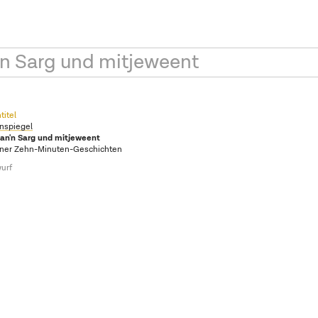
'n Sarg und mitjeweent
titel
nspiegel
an'n Sarg und mitjeweent
iner Zehn-Minuten-Geschichten
urf