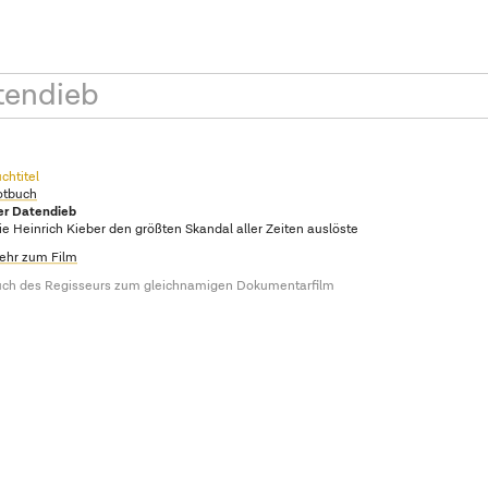
tendieb
chtitel
otbuch
er Datendieb
e Heinrich Kieber den größten Skandal aller Zeiten auslöste
ehr zum Film
ch des Regisseurs zum gleichnamigen Dokumentarfilm