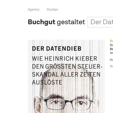
Agentur
Kunden
Buchgut
gestaltet
Der Da
Bu
R
D
Wi
m
Bu